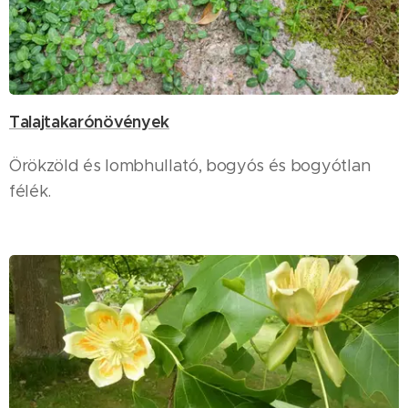
Talajtakarónövények
Örökzöld és lombhullató, bogyós és bogyótlan
félék.