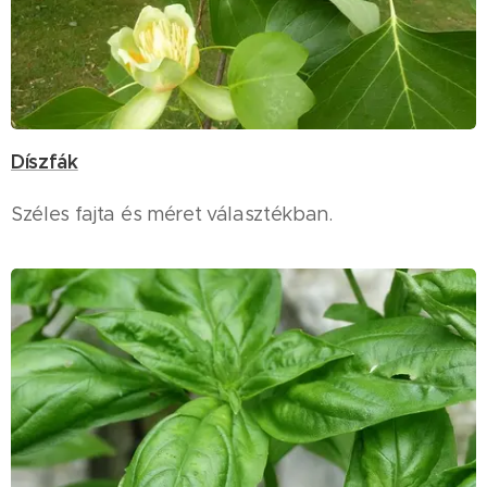
Díszfák
Széles fajta és méret választékban.