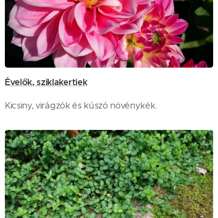
Évelők, sziklakertiek
Kicsiny, virágzók és kúszó növénykék.