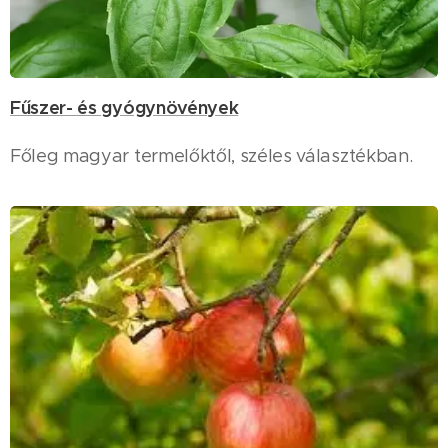
Fűszer- és gyógynövények
Főleg magyar termelőktől, széles választékban.