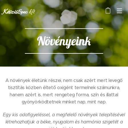
Készis
kft
Spec
Növényeink
A növények életünk részei, nem csak azért mert levegő
tisztítás közben éltető oxigént termelnek számunkra,
hanem azért is, mert rengeteg forma, szín és illattal
gyönyörködtetnek minket nap, mint nap.
Egy kis odafigyeléssel, a megfelelő növények telepítésével
létrehozhatjuk a béke, nyugalom és harmónia szigetét a