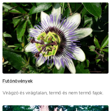
Futónövények
Virágzó és virágtalan, termő és nem termő fajok.