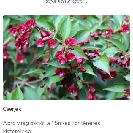
saját kertünkben. :)
Cserjék
Apró virágzóktól, a 1,5m-es konténeres
kiszerelésig.