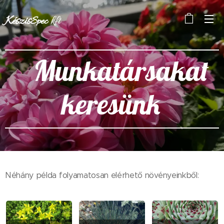
Készis
kft
Spec
Munkatársakat
keresünk
Néhány példa folyamatosan elérhető növényeinkből: