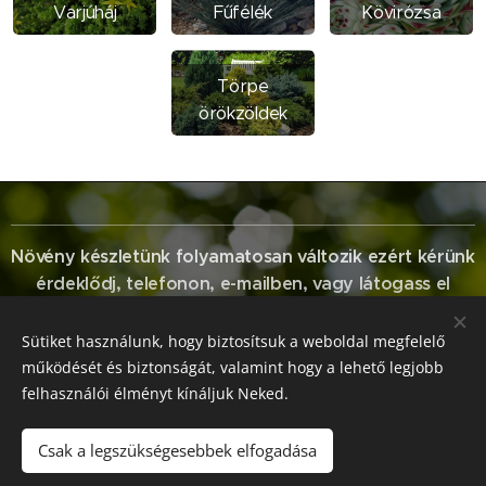
Varjúháj
Fűfélék
Kövirózsa
Törpe
örökzöldek
Növény készletünk folyamatosan változik ezért kérünk
érdeklődj, telefonon, e-mailben, vagy látogass el
hozzánk!!
:)
Sütiket használunk, hogy biztosítsuk a weboldal megfelelő
működését és biztonságát, valamint hogy a lehető legjobb
felhasználói élményt kínáljuk Neked.
KészisSpec Kft, 2316 Tököl, Tököli reptér IV. kapu, +36-30-434-88-
Csak a legszükségesebbek elfogadása
14