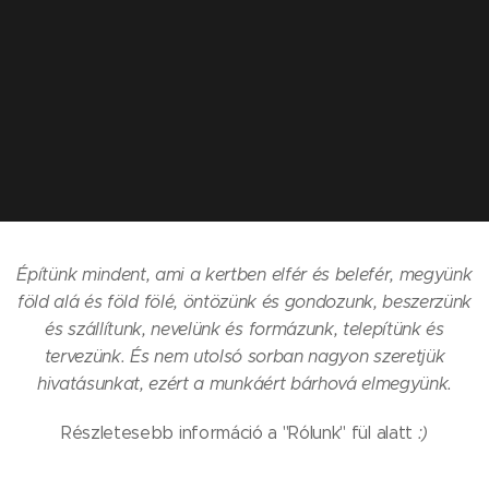
Építünk mindent, ami a kertben elfér és belefér, megyünk
föld alá és föld fölé, öntözünk és gondozunk, beszerzünk
és szállítunk, nevelünk és formázunk, telepítünk és
tervezünk. És nem utolsó sorban nagyon szeretjük
hivatásunkat, ezért a munkáért bárhová elmegyünk.
Részletesebb információ a "Rólunk" fül alatt
:)