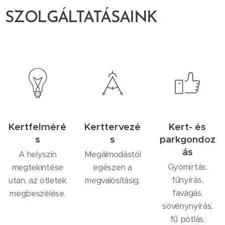
SZOLGÁLTATÁSAINK
Kertfelméré
Kerttervezé
Kert- és
s
s
parkgondoz
ás
A helyszín
Megálmodástól
Gyomirtás,
megtekintése
egészen a
fűnyírás,
után, az ötletek
megvalósításig.
favágás,
megbeszélése.
sövénynyírás,
fű pótlás,