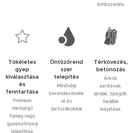
lombszedés.
Tökéletes
Öntözőrend
Térkövezés,
gyep
szer
betonozás
kiválasztása
telepítés
Árkok,
és
Minőségi
kerítések,
fenntartása
berendezésekk
járdák, tipegők,
Prémium
el és
beállók
minőségű
tartozékokkal.
kiépítése.
fűmag vagy
gyepszőnyeg
telepítése.