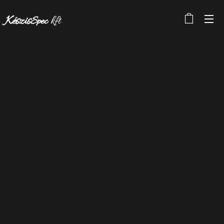
Készis
kft
Spec