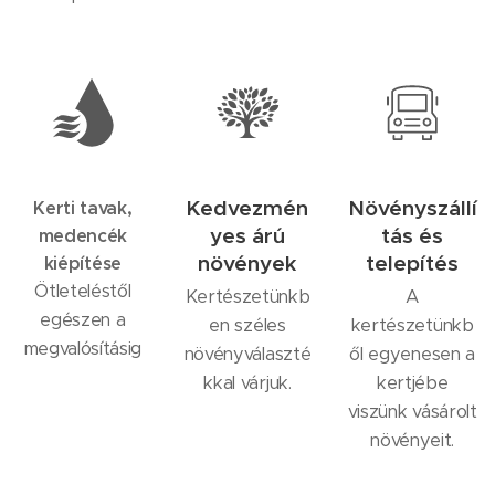
Kedvezmén
Növényszállí
Kerti tavak,
yes árú
tás és
medencék
növények
telepítés
kiépítése
Ötleteléstől
Kertészetünkb
A
egészen a
en széles
kertészetünkb
megvalósításig
növényválaszté
ől egyenesen a
kkal várjuk.
kertjébe
viszünk vásárolt
növényeit.