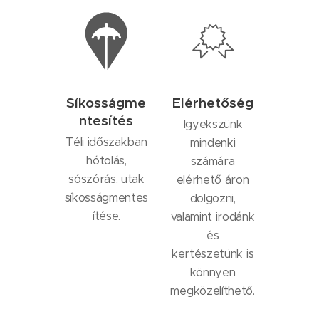
Síkosságme
Elérhetőség
ntesítés
Igyekszünk
Téli időszakban
mindenki
hótolás,
számára
sószórás, utak
elérhető áron
síkosságmentes
dolgozni,
ítése.
valamint irodánk
és
kertészetünk is
könnyen
megközelíthető.