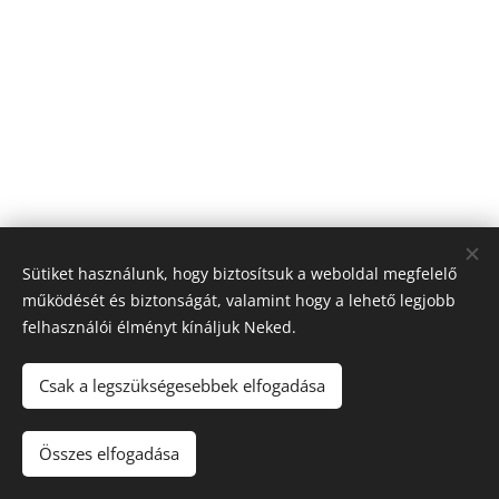
Sütiket használunk, hogy biztosítsuk a weboldal megfelelő
működését és biztonságát, valamint hogy a lehető legjobb
felhasználói élményt kínáljuk Neked.
KészisSpec Kft, 2316 Tököl, Tököli reptér IV. kapu, +36-30-434-88-
Csak a legszükségesebbek elfogadása
14
https://www.facebook.com/keszis.kerteszet/
Sütik
Összes elfogadása