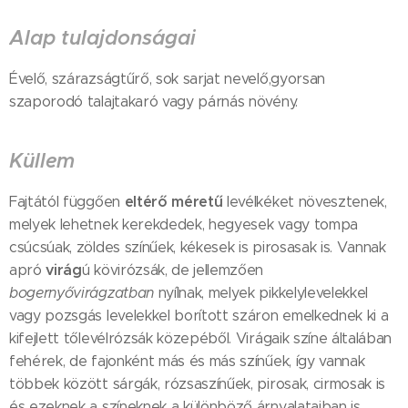
Alap tulajdonságai
Évelő, szárazságtűrő, sok sarjat nevelő,gyorsan
szaporodó talajtakaró vagy párnás növény.
Küllem
eltérő méretű
Fajtától függően
levélkéket növesztenek,
melyek lehetnek kerekdedek, hegyesek vagy tompa
csúcsúak, zöldes színűek, kékesek is pirosasak is. Vannak
virág
apró
ú kövirózsák, de jellemzően
bogernyővirágzatban
nyílnak, melyek pikkelylevelekkel
vagy pozsgás levelekkel borított száron emelkednek ki a
kifejlett tőlevélrózsák közepéből. Virágaik színe általában
fehérek, de fajonként más és más színűek, így vannak
többek között sárgák, rózsaszínűek, pirosak, cirmosak is
és ezeknek a színeknek a különböző árnyalataiban is