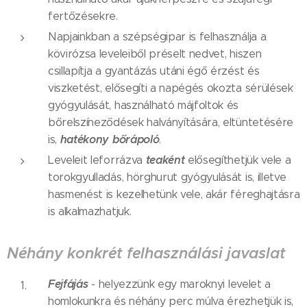
fertőzésekre.
Napjainkban a szépségipar is felhasználja a
kövirózsa leveleiből préselt nedvet, hiszen
csillapítja a gyantázás utáni égő érzést és
viszketést, elősegíti a napégés okozta sérülések
gyógyulását, használható májfoltok és
bőrelszíneződések halványítására, eltüntetésére
hatékony bőrápoló
is,
.
teaként
Leveleit leforrázva
elősegíthetjük vele a
torokgyulladás, hörghurut gyógyulását is, illetve
hasmenést is kezelhetünk vele, akár féreghajtásra
is alkalmazhatjuk.
Néhány konkrét felhasználási javaslat
Fejfájás
- helyezzünk egy maroknyi levelet a
homlokunkra és néhány perc múlva érezhetjük is,