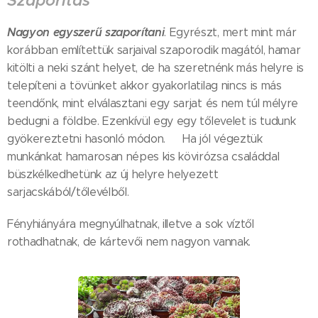
Szaporítás
Nagyon egyszerű szaporítani
. Egyrészt, mert mint már
korábban említettük sarjaival szaporodik magától, hamar
kitölti a neki szánt helyet, de ha szeretnénk más helyre is
telepíteni a tövünket akkor gyakorlatilag nincs is más
teendőnk, mint elválasztani egy sarjat és nem túl mélyre
bedugni a földbe. Ezenkívül egy egy tőlevelet is tudunk
gyökereztetni hasonló módon.😉 Ha jól végeztük
munkánkat hamarosan népes kis kövirózsa családdal
büszkélkedhetünk az új helyre helyezett
sarjacskából/tőlevélből.
Fényhiányára megnyúlhatnak, illetve a sok víztől
rothadhatnak, de kártevői nem nagyon vannak.😊