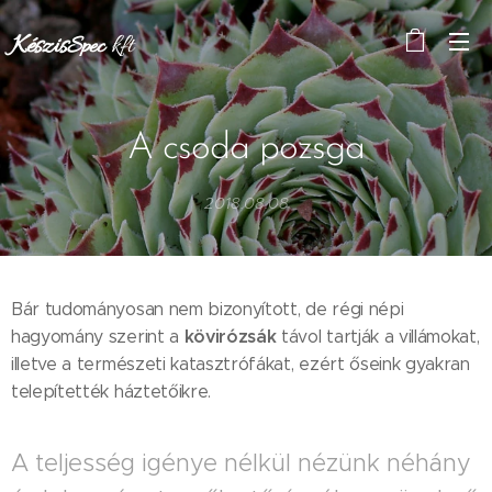
Készis
kft
Spec
A csoda pozsga
2018.08.08
Bár tudományosan nem bizonyított, de régi népi
kövirózsák
hagyomány szerint a
távol tartják a villámokat,
illetve a természeti katasztrófákat, ezért őseink gyakran
telepítették háztetőikre.
A teljesség igénye nélkül nézünk néhány