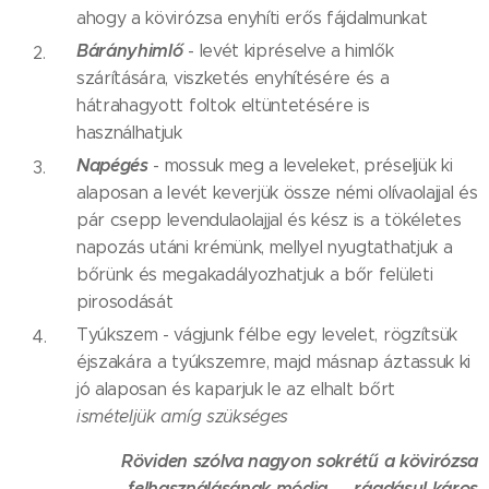
ahogy a kövirózsa enyhíti erős fájdalmunkat
Bárányhimlő
- levét kipréselve a himlők
szárítására, viszketés enyhítésére és a
hátrahagyott foltok eltüntetésére is
használhatjuk
Napégés
- mossuk meg a leveleket, préseljük ki
alaposan a levét keverjük össze némi olívaolajjal és
pár csepp levendulaolajjal és kész is a tökéletes
napozás utáni krémünk, mellyel nyugtathatjuk a
bőrünk és megakadályozhatjuk a bőr felületi
pirosodását
Tyúkszem - vágjunk félbe egy levelet, rögzítsük
éjszakára a tyúkszemre, majd másnap áztassuk ki
jó alaposan és kaparjuk le az elhalt bőrt
ismételjük amíg szükséges
Röviden szólva nagyon sokrétű a kövirózsa
felhasználásának módja
😃
ráadásul káros