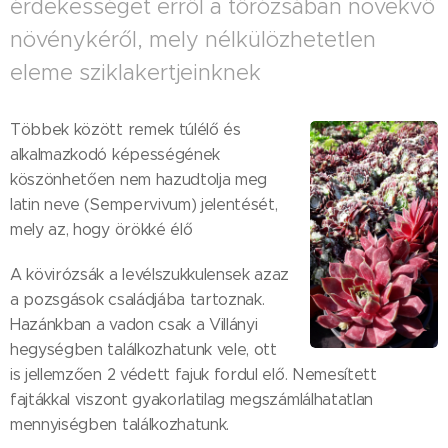
érdekességet erről a tőrózsában növekvő
növénykéről, mely nélkülözhetetlen
eleme sziklakertjeinknek🤗
Többek között remek túlélő és
alkalmazkodó képességének
köszönhetően nem hazudtolja meg
latin neve (Sempervivum) jelentését,
mely az, hogy örökké élő😉
A kövirózsák a levélszukkulensek azaz
a pozsgások családjába tartoznak.
Hazánkban a vadon csak a Villányi
hegységben találkozhatunk vele, ott
is jellemzően 2 védett fajuk fordul elő. Nemesített
fajtákkal viszont gyakorlatilag megszámlálhatatlan
mennyiségben találkozhatunk.😃