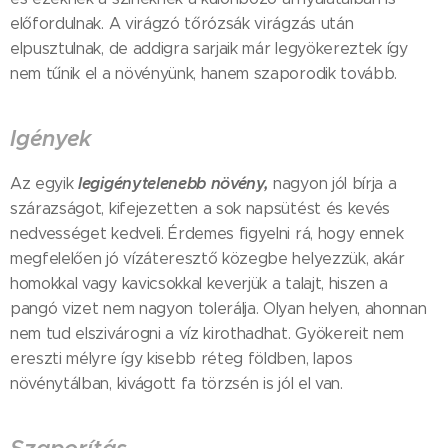
előfordulnak. A virágzó tőrózsák virágzás után
elpusztulnak, de addigra sarjaik már legyökereztek így
nem tűnik el a növényünk, hanem szaporodik tovább.
Igények
legigénytelenebb növény,
Az egyik
nagyon jól bírja a
szárazságot, kifejezetten a sok napsütést és kevés
nedvességet kedveli. Érdemes figyelni rá, hogy ennek
megfelelően jó vízáteresztő közegbe helyezzük, akár
homokkal vagy kavicsokkal keverjük a talajt, hiszen a
pangó vizet nem nagyon tolerálja. Olyan helyen, ahonnan
nem tud elszivárogni a víz kirothadhat. Gyökereit nem
ereszti mélyre így kisebb réteg földben, lapos
növénytálban, kivágott fa törzsén is jól el van.🤗