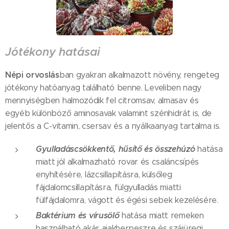
Jótékony hatásai
Népi orvoslás
ban gyakran alkalmazott növény, rengeteg
jótékony hatóanyag található benne. Leveliben nagy
mennyiségben halmozódik fel citromsav, almasav és
egyéb különböző aminosavak valamint szénhidrát is, de
jelentős a C-vitamin, csersav és a nyálkaanyag tartalma is.
Gyulladáscsökkentő, hűsítő és összehúzó
hatása
miatt jól alkalmazható rovar és csaláncsípés
enyhítésére, lázcsillapításra, külsőleg
fájdalomcsillapításra, fülgyulladás miatti
fülfájdalomra, vágott és égési sebek kezelésére.
Baktérium és vírusölő
hatása miatt remeken
használható akár ajakherpeszre és szájüregi